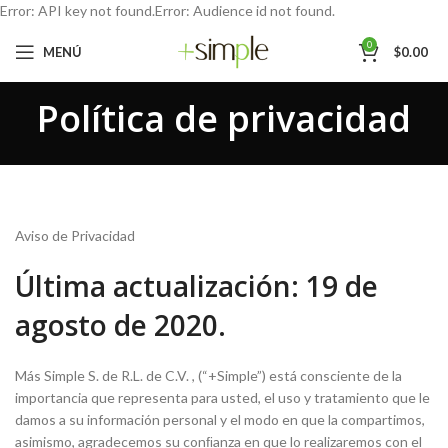
Error: API key not found.Error: Audience id not found.
0
MENÚ
$
0.00
Política de privacidad
Aviso de Privacidad
Última actualización: 19 de
agosto de 2020.
Más Simple S. de R.L. de C.V. , (“+Simple”) está consciente de la
importancia que representa para usted, el uso y tratamiento que le
damos a su información personal y el modo en que la compartimos,
asimismo, agradecemos su conﬁanza en que lo realizaremos con el